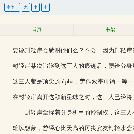
字体：
大
中
小
首页
书架
要说封轻岸会感谢他们么？不会。因为封轻岸
封轻岸某次追逐到这三人的痕迹后，便给分身
这三人都是顶尖的alpha，劳作效率可谓一等
在封轻岸离开这颗新星球之时，这三人已经将
——封轻岸拿捏着分身机甲的控制权，这三人
难以想象，曾经心比天高的厉决宴友封轻水会