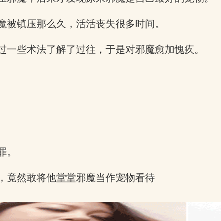
魔被镇压那么久，活活丧失很多时间。
过一些术法了解了过往，于是对邪魔愈加愧疚。
罪。
，竟然敢将他堂堂邪魔当作宠物看待