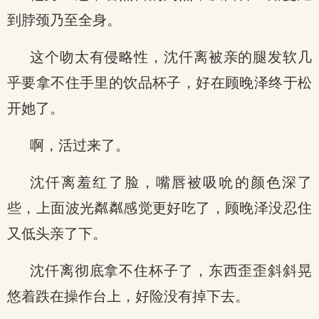
到脖颈乃至全身。
这个吻太有侵略性，沈仟离被亲的腿发软几
乎要拿不住手里的饮品杯子，好在顾晚泽终于松
开她了。
啊，活过来了。
沈仟离羞红了脸，嘴唇被吸吮的颜色深了
些，上面波光粼粼感觉更好吃了，顾晚泽没忍住
又低头亲了下。
沈仟离彻底拿不住杯子了，东西歪歪斜斜晃
悠着跌在操作台上，好险没有掉下去。