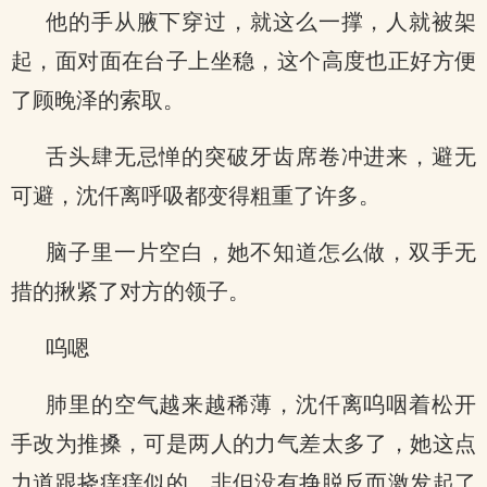
他的手从腋下穿过，就这么一撑，人就被架
起，面对面在台子上坐稳，这个高度也正好方便
了顾晚泽的索取。
舌头肆无忌惮的突破牙齿席卷冲进来，避无
可避，沈仟离呼吸都变得粗重了许多。
脑子里一片空白，她不知道怎么做，双手无
措的揪紧了对方的领子。
呜嗯
肺里的空气越来越稀薄，沈仟离呜咽着松开
手改为推搡，可是两人的力气差太多了，她这点
力道跟挠痒痒似的，非但没有挣脱反而激发起了