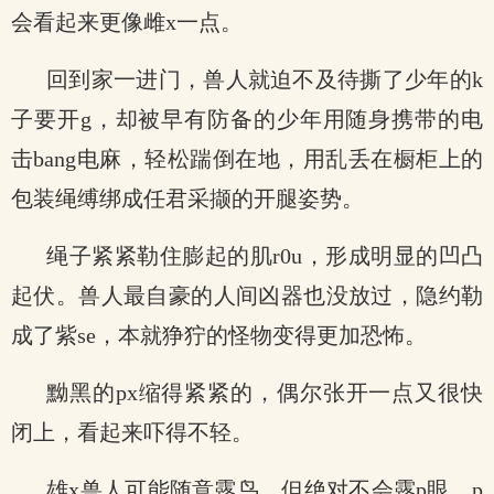
会看起来更像雌x一点。
回到家一进门，兽人就迫不及待撕了少年的k
子要开g，却被早有防备的少年用随身携带的电
击bang电麻，轻松踹倒在地，用乱丢在橱柜上的
包装绳缚绑成任君采撷的开腿姿势。
绳子紧紧勒住膨起的肌r0u，形成明显的凹凸
起伏。兽人最自豪的人间凶器也没放过，隐约勒
成了紫se，本就狰狞的怪物变得更加恐怖。
黝黑的px缩得紧紧的，偶尔张开一点又很快
闭上，看起来吓得不轻。
雄x兽人可能随意露鸟，但绝对不会露p眼，p