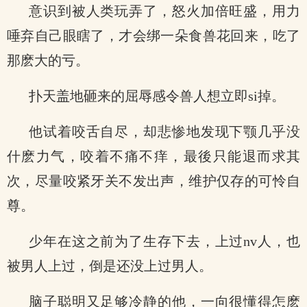
意识到被人类玩弄了，怒火加倍旺盛，用力
唾弃自己眼瞎了，才会绑一朵食兽花回来，吃了
那麽大的亏。
扑天盖地砸来的屈辱感令兽人想立即si掉。
他试着咬舌自尽，却悲惨地发现下颚几乎没
什麽力气，咬着不痛不痒，最後只能退而求其
次，尽量咬紧牙关不发出声，维护仅存的可怜自
尊。
少年在这之前为了生存下去，上过nv人，也
被男人上过，倒是还没上过男人。
脑子聪明又足够冷静的他，一向很懂得怎麽