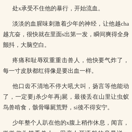
处x承受不住他的暴行，开始流血。
淡淡的血腥味刺激着少年的神经，让他越cha
越亢奋，很快就在里面s出第一发，瞬间爽得全身
颤抖，大脑空白。
疼痛和耻辱双重重击兽人，他快要气炸了，
每一寸皮肤都红得像是要出血一样。
他口齿不清地不停大吼大叫，扬言等他能动
了，一定要j杀少年再j屍，最後丢在山里让虫蚁
鸟兽啃食，骸骨曝屍荒野，si後不得安宁。
少年整个人趴在他的x腹上稍作休息，闻言，