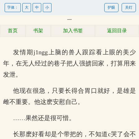
字体：
大
中
小
护眼
关灯
一
首页
书架
加入书签
返回目录
发情期j1ngg上脑的兽人跟踪看上眼的美少
年，在无人经过的巷子把人强掳回家，打算用来
发泄。
他现在很急，只要长得合胃口就好，是雄是
雌不重要。他这麽安慰自己。
……果然还是很可惜。
长那麽好看却是个带把的，不知道c哭了会不