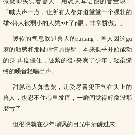
微微仰头笑看兽人，用恋人耳语般的音量说：
「喊大声一点，让所有人都知道堂堂一个强壮的
雄x兽人被弱小的人类gsh了p眼，非常骄傲。」
暖软的气息吹过兽人的rujiang，兽人因这gu
麻的触感和那段虚情的提醒，本来似乎开始能动
的身t再度僵住，绷紧的後x夹爽了少年，轻柔缱
绻的嗓音轻喘出声。
甜腻迷人如罂粟，让受尽冒犯正气在头上的
兽人，也忍不住心里发痒，一瞬间觉得好像没那
麽亏了。
但很快就在少年嘲讽的目光中清醒过来。