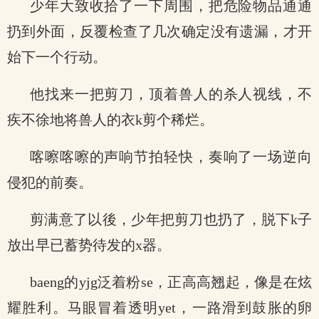
少年大致收拾了一下周围，把危险物品通通
扔到外面，反覆检查了几次确定没有遗漏，才开
始下一个行动。
他找来一把剪刀，顶着兽人的杀人视线，不
疾不徐地将兽人的衣k剪个稀烂。
喀嚓喀嚓的声响节拍轻快，奏响了一场逆向
侵犯的前奏。
剪满意了以後，少年把剪刀也扔了，脱下k子
放出早已蓄势待发的x器。
baeng的yjg泛着粉se，正高高翘起，像是在炫
耀胜利。马眼冒着透明yet，一路滑到鼓胀的卵