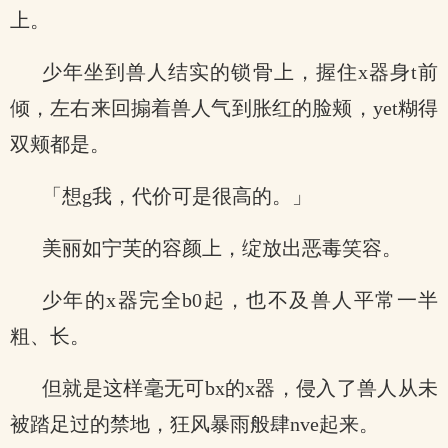
上。
少年坐到兽人结实的锁骨上，握住x器身t前
倾，左右来回搧着兽人气到胀红的脸颊，yet糊得
双颊都是。
「想g我，代价可是很高的。」
美丽如宁芙的容颜上，绽放出恶毒笑容。
少年的x器完全b0起，也不及兽人平常一半
粗、长。
但就是这样毫无可bx的x器，侵入了兽人从未
被踏足过的禁地，狂风暴雨般肆nve起来。