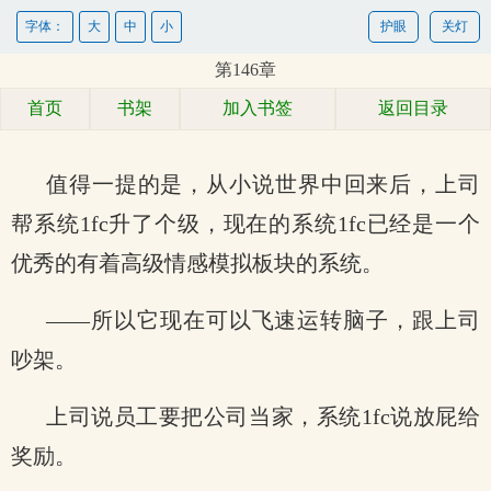
字体：
大
中
小
护眼
关灯
第146章
首页
书架
加入书签
返回目录
值得一提的是，从小说世界中回来后，上司
帮系统1fc升了个级，现在的系统1fc已经是一个
优秀的有着高级情感模拟板块的系统。
——所以它现在可以飞速运转脑子，跟上司
吵架。
上司说员工要把公司当家，系统1fc说放屁给
奖励。